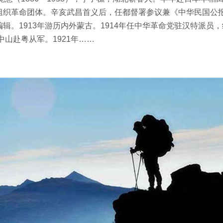
组织革命团体。辛亥武昌首义后，任都督署参议兼《中华民国公
辑。1913年游历内外蒙古。1914年任中华革命党驻汉特派员
中山赴粤从军。1921年……