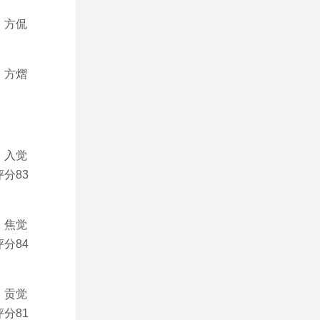
、方侃
）
、方熠
）
、入觉
分83
、焦觉
分84
、贡觉
分81