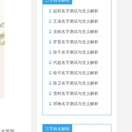
二字姓名解析
赵莉名字测试与含义解析
王濬名字测试与含义解析
克南名字测试与含义解析
罗晋名字测试与含义解析
徐干名字测试与含义解析
代超名字测试与含义解析
徐可名字测试与含义解析
陈卫名字测试与含义解析
雪村名字测试与含义解析
邓琳名字测试与含义解析
三字姓名解析
田大学留