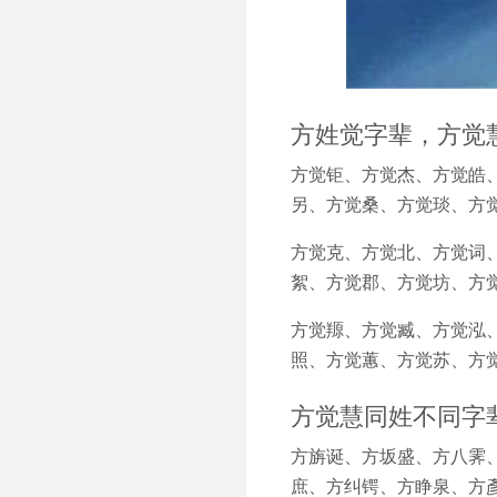
方姓觉字辈，方觉
方觉钜、方觉杰、方觉皓
另、方觉桑、方觉琰、方
方觉克、方觉北、方觉词
絮、方觉郡、方觉坊、方
方觉羱、方觉臧、方觉泓
照、方觉蕙、方觉苏、方
方觉慧同姓不同字
方旃诞、方坂盛、方八霁
庶、方纠锷、方睁泉、方