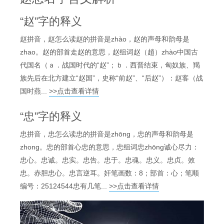
“赵”字的释义
赵拼音，赵怎么读赵的拼音是zhào，赵的声母和韵母是
zhao。赵的部首走赵的意思，赵组词赵（趙）zhào中国古
代国名（ａ．战国时代的“赵”；ｂ．西晋结束，匈奴族、羯
族先后在北方建立“赵国”，史称“前赵”、“后赵”）：赵客（战
国时燕...
>>点击查看详情
“忠”字的释义
忠拼音，忠怎么读忠的拼音是zhōng，忠的声母和韵母是
zhong。忠的部首心忠的意思，忠组词忠zhōng诚心尽力：
忠心。忠诚。忠实。忠告。忠于。忠魂。忠义。忠贞。效
忠。赤胆忠心。忠言逆耳。奸笔画数：8；部首：心；笔顺
编号：25124544忠有几笔...
>>点击查看详情