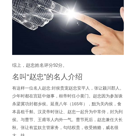
综上，赵忠姓名评分92分。
名叫“赵忠”的名人介绍
有这样一位名人赵忠:封侯贵宠赵忠安平人，张让颍川郡人。
少年时都在宫廷中做事，桓帝时任小黄门。赵忠因为参加诛
杀梁冀功封都乡侯。延熹八年（165年），黜为关内侯，食
本县租千斛。汉灵帝时张让、赵忠一起升为中常侍，封为列
侯。与曹节、王甫等人内外一气。曹节死后，赵忠兼任大长
秋。张让有监奴主管家务，勾结权贵，收受贿赂，威名很
大。扶……