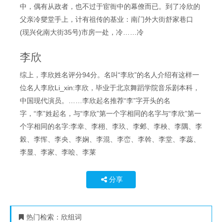
中，偶有从政者，也不过于宦衙中的幕僚而已。到了冷欣的
父亲冷燮堂手上，计有祖传的基业：南门外大街舒家巷口
(现兴化南大街35号)市房一处，冷……冷
李欣
综上，李欣姓名评分94分。名叫“李欣”的名人介绍有这样一
位名人李欣Li_xin:李欣，毕业于北京舞蹈学院音乐剧本科，
中国现代演员。……李欣起名推荐“李”字开头的名
字，“李”姓起名，与“李欣”第一个字相同的名字与“李欣”第一
个字相同的名字:李幸、李栩、李玖、李邺、李秧、李隅、李
榖、李恽、李央、李娴、李混、李峦、李斡、李堂、李蕊、
李显、李家、李哙、李莱
分享
热门检索：
欣组词