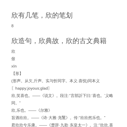
欣有几笔，欣的笔划
8
欣造句，欣典故，欣的古文典籍
欣
俽
xīn
【形】
(形声。从欠,斤声。实与忻同字。本义:喜悦)同本义
〖happy;joyous;glad〗
欣,笑喜也。——《说文》。段注:“言部訢下曰:‘喜也。’义略
同。”
欣,乐也。——《尔雅》
旨酒欣欣。——《诗·大雅·凫鷖》。传:“欣欣然乐也。”
君欣欣兮乐康。——《楚辞·九歌·东皇太一》。注:“欣欣,喜