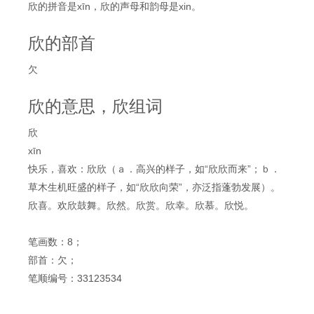
欣的拼音是xīn，欣的声母和韵母是xin。
欣的部首
欠
欣的意思，欣组词
欣
xīn
快乐，喜欢：欣欣（ａ．高兴的样子，如“欣欣而来”；ｂ．
草木生机旺盛的样子，如“欣欣向荣”，亦泛指蓬勃发展）。
欣喜。欢欣鼓舞。欣然。欣赏。欣幸。欣慕。欣悦。
笔画数：8；
部首：欠；
笔顺编号：33123534