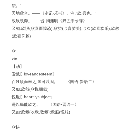
貌。”
天地欣合。——《史记·乐书》。注:“欣,喜也。”
载欣载奔。——晋·陶渊明《归去来兮辞》
又如:欣惧(欣喜而惶恐);欣赞(欣喜赞美);欣欢(欣喜欢乐);欣赖
(欣喜仰赖)
欣
xīn
【动】
爱戴〖loveandesteem〗
百姓欣而奉之,国可以固。——《国语·晋语二》
又如:欣戴(欣悦拥戴)
悦服〖heartilysubject〗
是以民能欣之。——《国语·晋语一》
又如:欣佩(欢欣,敬佩);欣服(悦服)
欣快