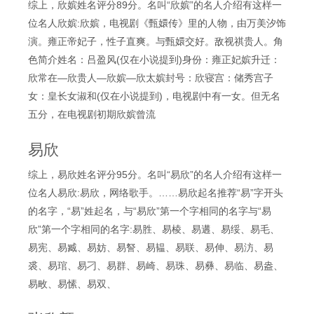
综上，欣嫔姓名评分89分。名叫“欣嫔”的名人介绍有这样一
位名人欣嫔:欣嫔，电视剧《甄嬛传》里的人物，由万美汐饰
演。雍正帝妃子，性子直爽。与甄嬛交好。敌视祺贵人。角
色简介姓名：吕盈风(仅在小说提到)身份：雍正妃嫔升迁：
欣常在—欣贵人—欣嫔—欣太嫔封号：欣寝宫：储秀宫子
女：皇长女淑和(仅在小说提到)，电视剧中有一女。但无名
五分，在电视剧初期欣嫔曾流
易欣
综上，易欣姓名评分95分。名叫“易欣”的名人介绍有这样一
位名人易欣:易欣，网络歌手。……易欣起名推荐“易”字开头
的名字，“易”姓起名，与“易欣”第一个字相同的名字与“易
欣”第一个字相同的名字:易胜、易棱、易遘、易绥、易毛、
易宪、易臧、易妨、易詧、易韫、易联、易伸、易汸、易
裘、易琯、易刁、易群、易崎、易珠、易彝、易临、易盎、
易畋、易愫、易双、