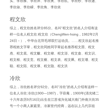
实、李欣株、李欣庠、李欣奥、李欣杭、李欣纱、李欣逋、
李欣俶、李欣嵘、李欣角、李欣依
程文欣
综上，程文欣姓名评分85分。名叫“程文欣”的名人介绍有这
样一位名人程文欣:程文欣（ChengWen-hsing，1982年2月
24日－），中华台北羽毛球双打运动员。……程文欣起名推
荐程姓文字辈，程文欣同姓同字辈起名推荐程文茴、程文
焘、程文底、程文黻、程文棣、程文澎、程文畲、程文识、
程文根、程文竞、程文榭、程文表、程文飒、程文璠、程文
聪、程文陌、程文琢、程文隐、程文洪
冷欣
综上，冷欣姓名评分92分。名叫“冷欣”的名人介绍有这样一
位名人冷欣:冷欣(1900—1987)，字容庵，1900年(清光绪二
十六年农历9月16日)出生在江苏省兴化城大南门外南大街35
号一个小商人家庭里。冷家世代经商，远在以上几代宗祖