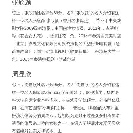
张欣颜
综上，张欣颜姓名评分89分。名叫“张欣颜”的名人介绍有这
样一位名人张欣颜:张欣颜（曾用名张晓燕），毕业于中央戏
剧学院2009级表演系，中国内地女演员。2012年，参演电
影《花香女人花》，出演桂花一角。2014年参演由完美时空
（北京）影视文化有限公司投资摄制的大型行业电视剧《急
诊室故事》；同年参演电视剧《憨媳从军》，扮演马大兰一
角。2015年参演电视剧《暗战危城
周显欣
综上，周显欣姓名评分95分。名叫“周显欣”的名人介绍有这
样一位名人周显欣Zhouxianxin:周显欣，影视演员，华西医
科大学临床专业本科毕业，中央戏剧学院硕士。外表酷似巩
俐，在演艺圈有“小巩俐”之称，，曾经在《周渔的火车》里
扮演巩俐替身的周显欣，起初以为她只不过是众多打着知名
演员的旗号来上位的女孩之一，在深入了解后才发现周显欣
有着绝对的实力和资本。主