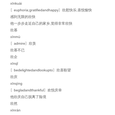
xīnkuài
〖euphoria;gratifiedandhappy〗欣慰快乐;喜悦愉快
感到无限的欣快
他一步步走近自己的家乡,觉得非常欣快
欣慕
xīnmù
〖admire〗欣羡
欣慕不已
欣企
xīnqǐ
〖bedelightedandlookupto〗欣喜盼望
欣庆
xīnqìng
〖begladandthankful〗欢悦庆幸
他欣庆自己脱离了险境
欣然
xīnrán