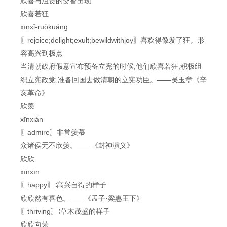
欣喜与沮丧的交替出现
欣喜若狂
xīnxǐ-ruòkuáng
〖rejoice;delight;exult;bewildwithjoy〗喜欢得像发了狂。形
容高兴到极点
当清朝政府假意宣布预备立宪的时候,他们欣喜若狂,积极组
织立宪政党,准备回国去做清朝的立宪功臣。——吴玉章《辛
亥革命》
欣羡
xīnxiàn
〖admire〗非常羡慕
众诸侯无不欣羡。——《封神演义》
欣欣
xīnxīn
〖happy〗∶高兴自得的样子
欣欣然有喜色。——《孟子·梁惠王下》
〖thriving〗∶草木茂盛的样子
欣欣向荣