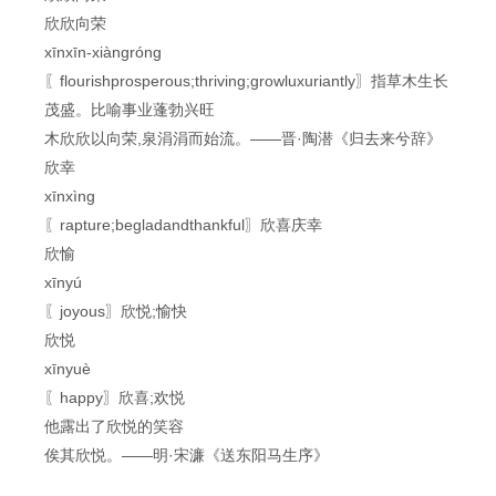
欣欣向荣
xīnxīn-xiàngróng
〖flourishprosperous;thriving;growluxuriantly〗指草木生长
茂盛。比喻事业蓬勃兴旺
木欣欣以向荣,泉涓涓而始流。——晋·陶潜《归去来兮辞》
欣幸
xīnxìng
〖rapture;begladandthankful〗欣喜庆幸
欣愉
xīnyú
〖joyous〗欣悦;愉快
欣悦
xīnyuè
〖happy〗欣喜;欢悦
他露出了欣悦的笑容
俟其欣悦。——明·宋濂《送东阳马生序》