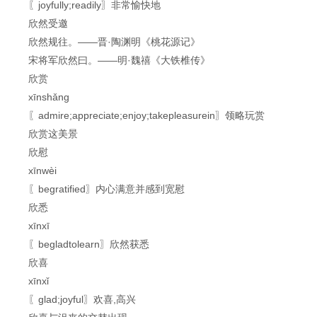
〖joyfully;readily〗非常愉快地
欣然受邀
欣然规往。——晋·陶渊明《桃花源记》
宋将军欣然曰。——明·魏禧《大铁椎传》
欣赏
xīnshǎng
〖admire;appreciate;enjoy;takepleasurein〗领略玩赏
欣赏这美景
欣慰
xīnwèi
〖begratified〗内心满意并感到宽慰
欣悉
xīnxī
〖begladtolearn〗欣然获悉
欣喜
xīnxǐ
〖glad;joyful〗欢喜,高兴