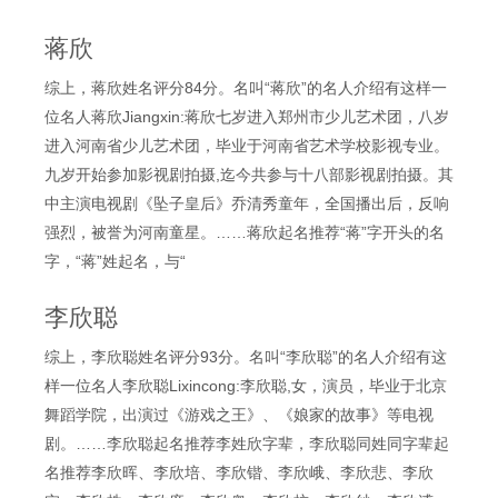
蒋欣
综上，蒋欣姓名评分84分。名叫“蒋欣”的名人介绍有这样一
位名人蒋欣Jiangxin:蒋欣七岁进入郑州市少儿艺术团，八岁
进入河南省少儿艺术团，毕业于河南省艺术学校影视专业。
九岁开始参加影视剧拍摄,迄今共参与十八部影视剧拍摄。其
中主演电视剧《坠子皇后》乔清秀童年，全国播出后，反响
强烈，被誉为河南童星。……蒋欣起名推荐“蒋”字开头的名
字，“蒋”姓起名，与“
李欣聪
综上，李欣聪姓名评分93分。名叫“李欣聪”的名人介绍有这
样一位名人李欣聪Lixincong:李欣聪,女，演员，毕业于北京
舞蹈学院，出演过《游戏之王》、《娘家的故事》等电视
剧。……李欣聪起名推荐李姓欣字辈，李欣聪同姓同字辈起
名推荐李欣晖、李欣培、李欣锴、李欣峨、李欣悲、李欣