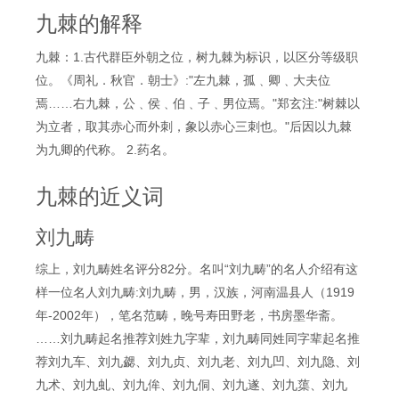
九棘的解释
九棘：1.古代群臣外朝之位，树九棘为标识，以区分等级职
位。《周礼．秋官．朝士》:"左九棘，孤﹑卿﹑大夫位
焉……右九棘，公﹑侯﹑伯﹑子﹑男位焉。"郑玄注:"树棘以
为立者，取其赤心而外刺，象以赤心三刺也。"后因以九棘
为九卿的代称。 2.药名。
九棘的近义词
刘九畴
综上，刘九畴姓名评分82分。名叫“刘九畴”的名人介绍有这
样一位名人刘九畴:刘九畴，男，汉族，河南温县人（1919
年-2002年），笔名范畴，晚号寿田野老，书房墨华斋。
……刘九畴起名推荐刘姓九字辈，刘九畴同姓同字辈起名推
荐刘九车、刘九勰、刘九贞、刘九老、刘九凹、刘九隐、刘
九术、刘九虬、刘九侔、刘九侗、刘九遂、刘九蕖、刘九