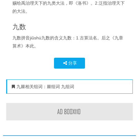
赐给禹治理天下的九类大法，即《洛书》。2.泛指治理天下
的大法。
九数
九数拼音jiǔshù九数的含义九数：1.古算法名。后之《九章
算术》本此。
分享
九棘相关组词：
棘组词
九组词